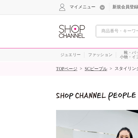
マイメニュー
新規会員登
心おどる
靴・バ
ジュエリー
ファッション
小物・イ
SALE
>
>
スタイリン
TOPページ
SCピープル