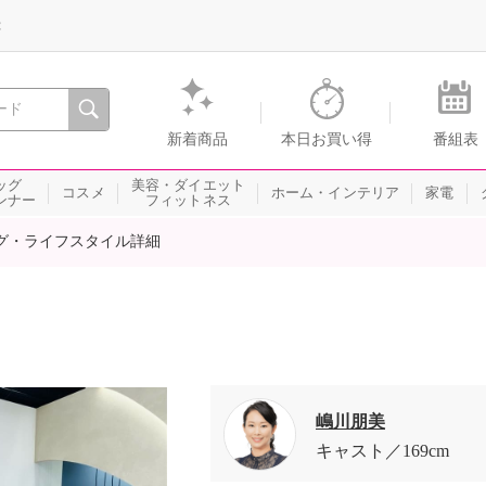
録
、瞬間を。通販・テレビショッピングのショップチャンネル
新着商品
本日お買い得
番組表
ッグ
美容・ダイエット
コスメ
ホーム・インテリア
家電
ンナー
フィットネス
グ・ライフスタイル詳細
嶋川朋美
キャスト
169cm