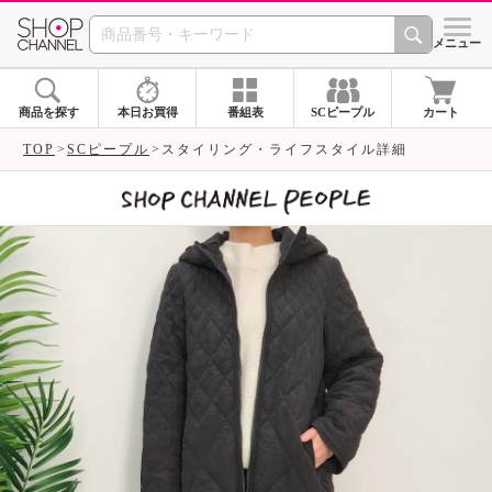
SHOP CHANNEL 
メニュー
商品を探す
本日お買得
番組表
SCピープル
カート
TOP
SCピープル
スタイリング・ライフスタイル詳細