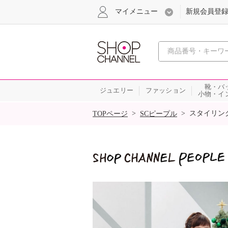
マイメニュー
新規会員登
心おどる
靴・バ
ジュエリー
ファッション
小物・イ
SALE
>
>
スタイリン
TOPページ
SCピープル