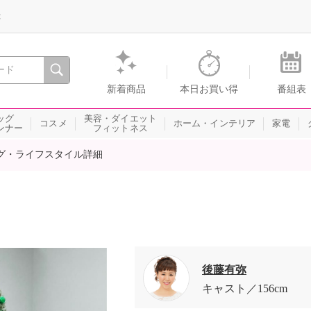
録
、瞬間を。通販・テレビショッピングのショップチャンネル
新着商品
本日お買い得
番組表
ッグ
美容・ダイエット
コスメ
ホーム・インテリア
家電
ンナー
フィットネス
グ・ライフスタイル詳細
後藤有弥
キャスト
156cm