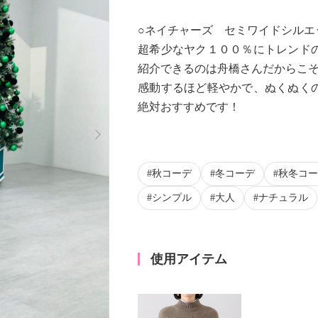
○ネイチャーズ セミワイドシルエ
超希少なヤク１００％にトレンド
紹介できるのは舟橋さんだからこ
感動するほど軽やかで、ぬくぬく
絶対おすすめです！
Next
秋コーデ
冬コーデ
秋冬コー
シンプル
大人
ナチュラル
使用アイテム