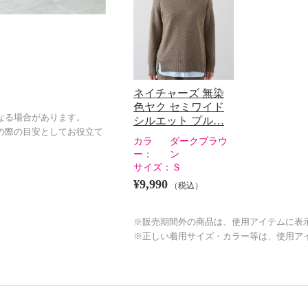
ネイチャーズ 無染
色ヤク セミワイド
なる場合があります。
シルエット プル…
の際の目安としてお役立て
カラ
ダークブラウ
ー：
ン
サイズ：
Ｓ
¥9,990
（税込）
※販売期間外の商品は、使用アイテムに表
※正しい着用サイズ・カラー等は、使用ア