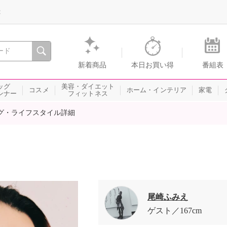
録
、瞬間を。通販・テレビショッピングのショップチャンネル
新着商品
本日お買い得
番組表
ッグ
美容・ダイエット
コスメ
ホーム・インテリア
家電
ンナー
フィットネス
グ・ライフスタイル詳細
尾崎ふみえ
ゲスト
167cm