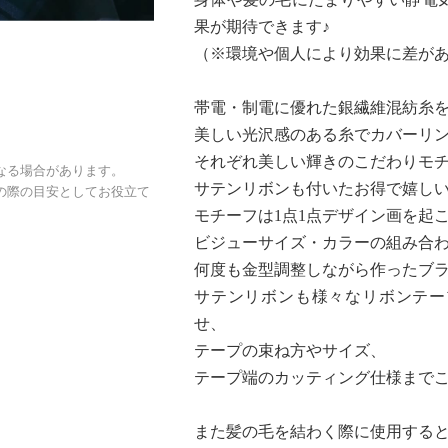
果が期待できます♪
（※環境や個人により効果に差が
帯電・制電に優れた銀繊維混紡糸
美しい光沢感のある糸でカバーリ
それぞれ美しい輝きのこだわりモチ
なる場合があります。
サテンリボンも付いたお得で嬉しい
の際の目安としてお役立て
モチーフは1点1点デザイン画を起
ビジューサイズ・カラーの組み合
何度も金型調整しながら作ったブ
サテンリボンも様々なリボンテー
せ、
テープの束ね方やサイズ、
テープ端のカッティング仕様まで
また髪の毛を結わく際に使用する