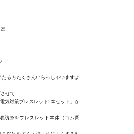
2S
ッ！”
当たる方たくさんいらっしゃいますよ
プさせて
も「静電気対策ブレスレット2本セット」が
混紡糸をブレスレット本体（ゴム周
気を逃げやすく・溜まりにくくする効