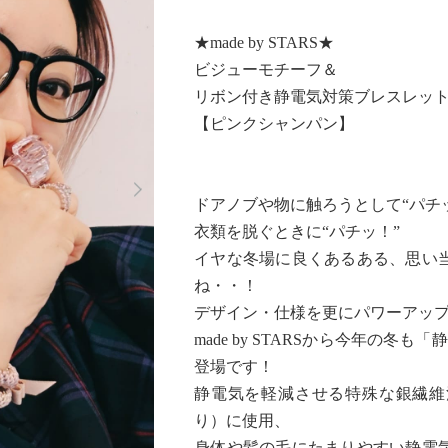
★made by STARS★
ビジューモチーフ＆
リボン付き静電気対策ブレスレット
【ピンクシャンパン】
Next
ドアノブや物に触ろうとして“パチ
衣類を脱ぐときに“パチッ！”
イヤな冬場に良くあるある、思い
ね・・！
デザイン・仕様を更にパワーアッ
made by STARSから今年の冬
登場です！
静電気を軽減させる特殊な銀繊維
り）に使用、
身体や髪の毛にたまりやすい静電