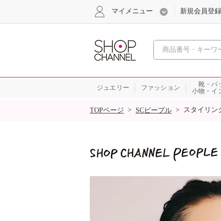
マイメニュー
新規会員登
心おどる
靴・バ
ジュエリー
ファッション
小物・イ
SALE
>
>
スタイリン
TOPページ
SCピープル