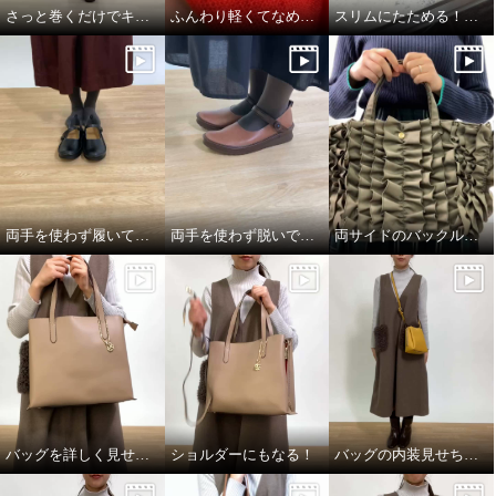
さっと巻くだけでキマる！アレンジ3選
ふんわり軽くてなめらかであったかい！
スリムにたためる！メガネケース
両手を使わず履いてみた！
両手を使わず脱いでみた！
両サイドのバックルを留めると、、、
バッグを詳しく見せちゃいます！
ショルダーにもなる！
バッグの内装見せちゃいます！