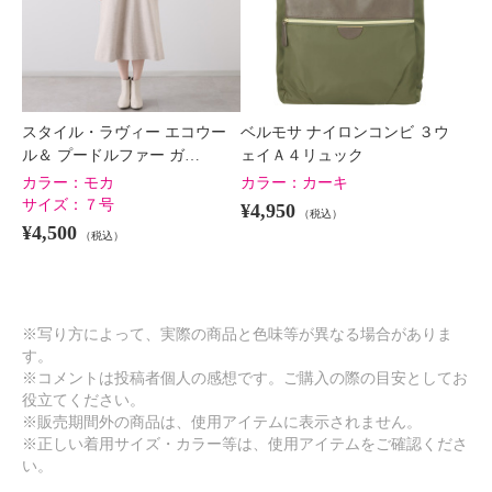
スタイル・ラヴィー エコウー
ベルモサ ナイロンコンビ ３ウ
ル＆ プードルファー ガ…
ェイＡ４リュック
カラー：
モカ
カラー：
カーキ
サイズ：
７号
¥4,950
（税込）
¥4,500
（税込）
※写り方によって、実際の商品と色味等が異なる場合がありま
す。
※コメントは投稿者個人の感想です。ご購入の際の目安としてお
役立てください。
※販売期間外の商品は、使用アイテムに表示されません。
※正しい着用サイズ・カラー等は、使用アイテムをご確認くださ
い。