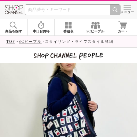
SHOP CHANNEL 
メニュー
商品を探す
本日お買得
番組表
SCピープル
カート
TOP
SCピープル
スタイリング・ライフスタイル詳細