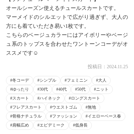
オールシーズン使えるチュールスカートです。
マーメイドのシルエットで広がり過ぎず、大人の
方にも着ていただき易い1枚です。
こちらのベージュカラーにはアイボリーやベージ
ュ系のトップスを合わせたワントーンコーデがオ
ススメです☺️
投稿日：
2024.11.25
冬コーデ
シンプル
フェミニン
大人
ゆったり
30代
40代
50代
ニット
スカート
ハイネック
ロングスカート
フレアスカート
ウエストゴム
無地
骨格ナチュラル
ファッション
イエローベース春
肩幅広め
エピデミーク
低身長