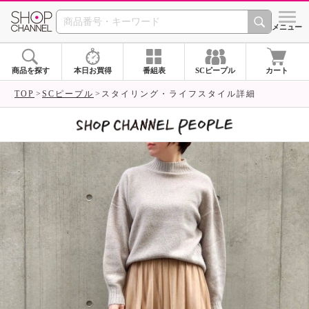
SHOP CHANNEL 
メニュー
商品を探す
本日お買得
番組表
SCピープル
カート
TOP
SCピープル
スタイリング・ライフスタイル詳細