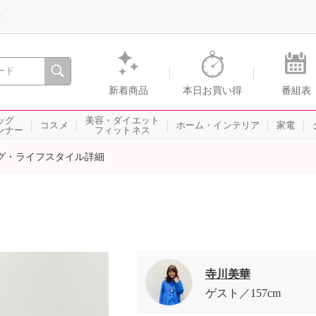
録
、瞬間を。通販・テレビショッピングのショップチャンネル
新着商品
本日お買い得
番組表
ッグ
美容・ダイエット
コスメ
ホーム・インテリア
家電
ンナー
フィットネス
グ・ライフスタイル詳細
寺川美華
ゲスト
157cm