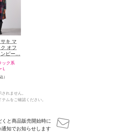
サキ マ
ク オフ
ワンピー…
ラック系
〜Ｌ
込）
示されません。
イテムをご確認ください。
だくと商品販売開始時に
sh通知でお知らせします