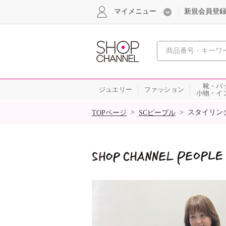
マイメニュー
新規会員登
心おどる
靴・バ
ジュエリー
ファッション
小物・イ
SALE
>
>
スタイリン
TOPページ
SCピープル