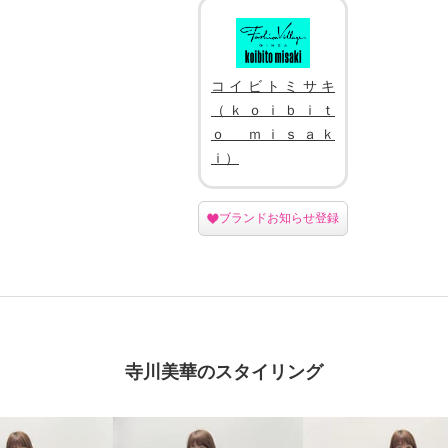
コイビトミサキ
（ｋｏｉｂｉｔ
ｏ ｍｉｓａｋ
ｉ）
ブランドお知らせ登録
寺川美華のスタイリング