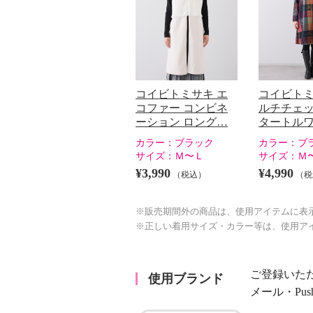
コイビトミサキ エ
コイビトミ
コファー コンビネ
ルチチェッ
ーション ロング…
タートル
カラー：
ブラック
カラー：
ブ
サイズ：
Ｍ〜Ｌ
サイズ：
Ｍ
¥3,990
¥4,990
（税込）
（税
※販売期間外の商品は、使用アイテムに表
※正しい着用サイズ・カラー等は、使用ア
ご登録いた
使用ブランド
メール・Pu