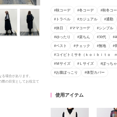
秋コーデ
冬コーデ
秋冬コー
トラベル
カジュアル
通勤
休日
ママコーデ
シンプル
ゆったり
楽ちん
30代
ベスト
チェック
無地
コイビトミサキ（ｋｏｉｂｉｔｏ 
Ｍサイズ
Ｌサイズ
ぽっちゃ
お腹ぽっこり
体型カバー
なる場合があります。
の際の目安としてお役立て
使用アイテム