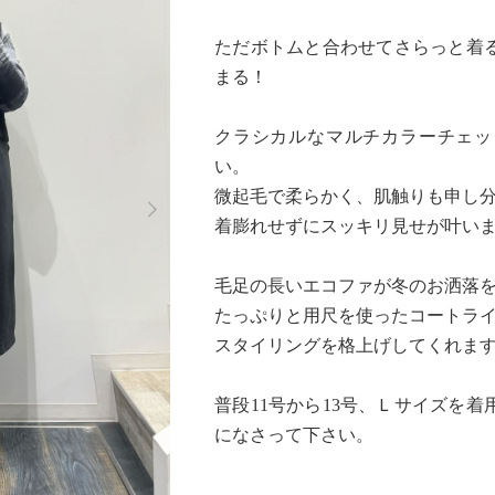
ただボトムと合わせてさらっと着
まる！
クラシカルなマルチカラーチェッ
い。
Next
微起毛で柔らかく、肌触りも申し
着膨れせずにスッキリ見せが叶い
毛足の長いエコファが冬のお洒落
たっぷりと用尺を使ったコートラ
スタイリングを格上げしてくれま
普段11号から13号、Ｌサイズを
になさって下さい。