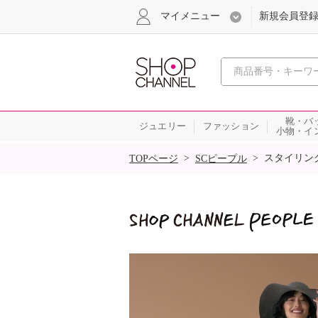
マイメニュー
新規会員登
心おどる
靴・バ
ジュエリー
ファッション
小物・イ
SALE
>
>
スタイリン
TOPページ
SCピープル