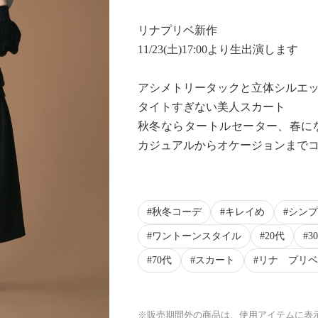
リナプリベ新作
11/23(土)17:00より生出演します
アシメトリータックと立体シルエ
タイトすぎない美人スカート
秋冬ならタートルセーター、春に
カジュアルからオケージョンまで
秋冬コーデ
キレイめ
シンプ
ワントーンスタイル
20代
3
70代
スカート
リナ プリベ
※販売期間外の商品は、使用アイテムに表