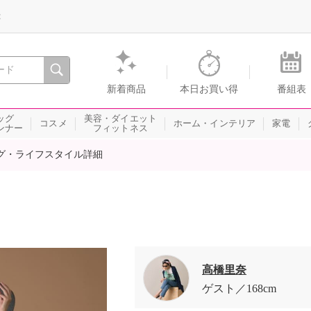
録
、瞬間を。通販・テレビショッピングのショップチャンネル
新着商品
本日お買い得
番組表
ッグ
美容・ダイエット
コスメ
ホーム・インテリア
家電
ンナー
フィットネス
グ・ライフスタイル詳細
高橋里奈
ゲスト
168cm