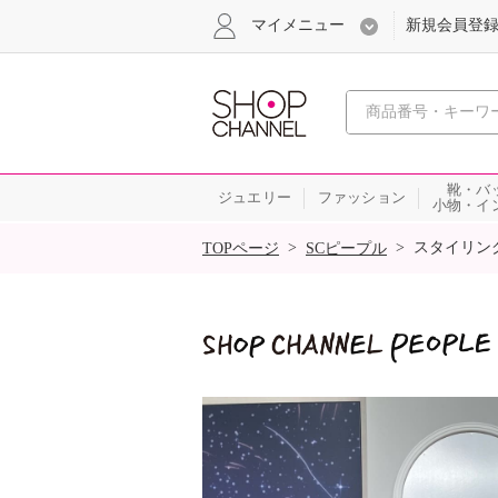
マイメニュー
新規会員登
心おどる
靴・バ
ジュエリー
ファッション
小物・イ
SALE
>
>
スタイリン
TOPページ
SCピープル