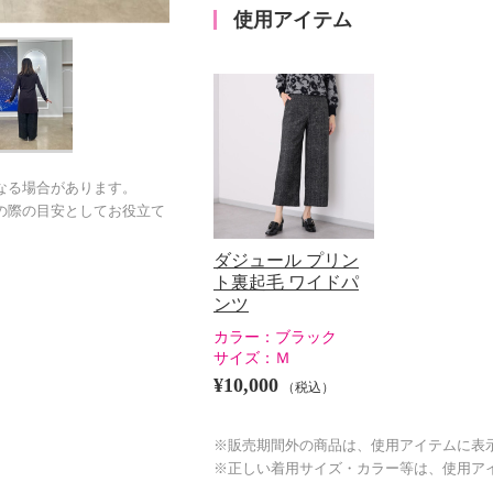
使用アイテム
なる場合があります。
の際の目安としてお役立て
ダジュール プリン
ト裏起毛 ワイドパ
ンツ
カラー：
ブラック
サイズ：
Ｍ
¥10,000
（税込）
※販売期間外の商品は、使用アイテムに表
※正しい着用サイズ・カラー等は、使用ア