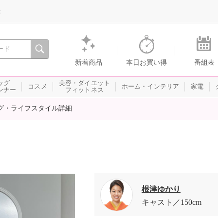
録
、瞬間を。通販・テレビショッピングのショップチャンネル
新着商品
本日お買い得
番組表
ッグ
美容・ダイエット
コスメ
ホーム・インテリア
家電
ンナー
フィットネス
グ・ライフスタイル詳細
根津ゆかり
キャスト
150cm