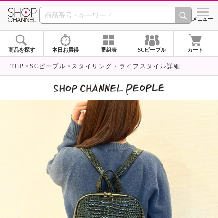
SHOP CHANNEL 
メニュー
商品を探す
本日お買得
番組表
SCピープル
カート
TOP
SCピープル
スタイリング・ライフスタイル詳細