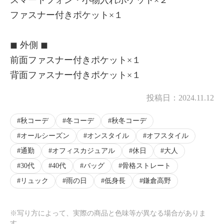
ファスナー付きポケット×１
◼︎ 外側 ◼︎
前面ファスナー付きポケット×１
背面ファスナー付きポケット×１
投稿日：
2024.11.12
秋コーデ
冬コーデ
秋冬コーデ
オールシーズン
オンスタイル
オフスタイル
通勤
オフィスカジュアル
休日
大人
30代
40代
バッグ
骨格ストレート
リュック
雨の日
低身長
鎌倉高野
※写り方によって、実際の商品と色味等が異なる場合がありま
す。