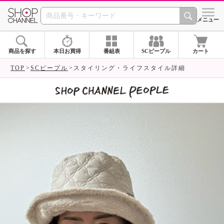
SHOP CHANNEL 
メニュー
商品を探す
本日お買得
番組表
SCピープル
カート
TOP
SCピープル
スタイリング・ライフスタイル詳細