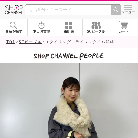
SHOP CHANNEL 
メニュー
商品を探す
本日お買得
番組表
SCピープル
カート
TOP
SCピープル
スタイリング・ライフスタイル詳細