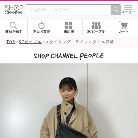
SHOP CHANNEL 
メニュー
商品を探す
本日お買得
番組表
SCピープル
カート
TOP
SCピープル
スタイリング・ライフスタイル詳細