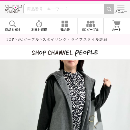
SHOP CHANNEL 
メニュー
商品を探す
本日お買得
番組表
SCピープル
カート
TOP
SCピープル
スタイリング・ライフスタイル詳細