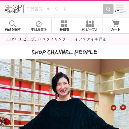
SHOP CHANNEL 
メニュー
商品を探す
本日お買得
番組表
SCピープル
カート
TOP
SCピープル
スタイリング・ライフスタイル詳細