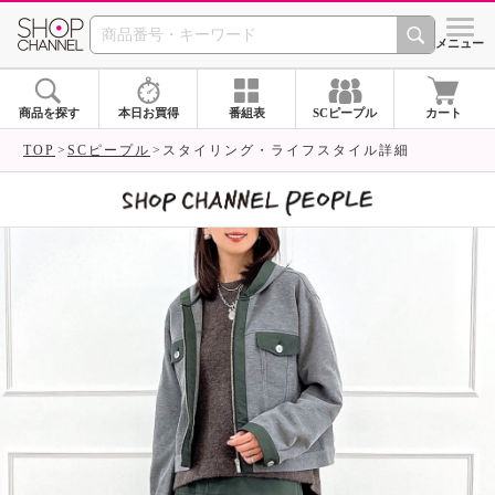
SHOP CHANNEL 
メニュー
商品を探す
本日お買得
番組表
SCピープル
カート
TOP
SCピープル
スタイリング・ライフスタイル詳細