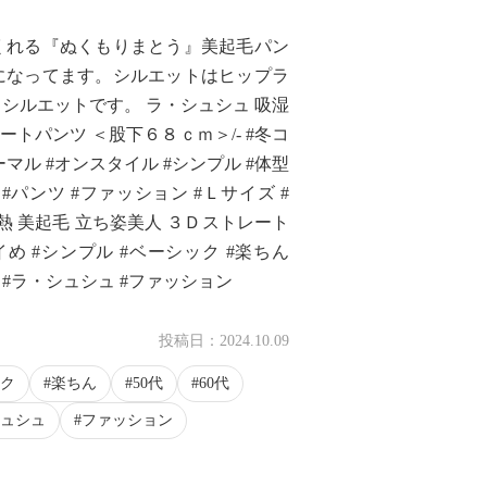
くれる『ぬくもりまとう』美起毛パン
になってます。シルエットはヒップラ
シルエットです。 ラ・シュシュ 吸湿
ートパンツ ＜股下６８ｃｍ＞/- #冬コ
ーマル #オンスタイル #シンプル #体型
0代 #パンツ #ファッション #Ｌサイズ #
熱 美起毛 立ち姿美人 ３Ｄストレート
イめ #シンプル #ベーシック #楽ちん
ゴム #ラ・シュシュ #ファッション
投稿日：
2024.10.09
ク
楽ちん
50代
60代
ュシュ
ファッション