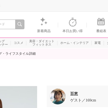
録
、瞬間を。通販・テレビショッピングのショップチャンネル
新着商品
本日お買い得
番組表
ッグ
美容・ダイエット
コスメ
ホーム・インテリア
家電
ンナー
フィットネス
グ・ライフスタイル詳細
百恵
ゲスト
169cm