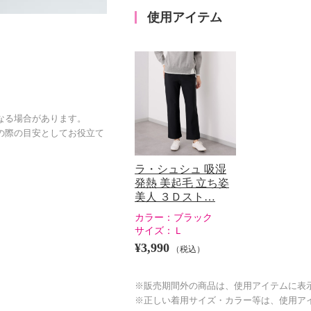
使用アイテム
なる場合があります。
の際の目安としてお役立て
ラ・シュシュ 吸湿
発熱 美起毛 立ち姿
美人 ３Ｄスト…
カラー：
ブラック
サイズ：
Ｌ
¥3,990
（税込）
※販売期間外の商品は、使用アイテムに表
※正しい着用サイズ・カラー等は、使用ア