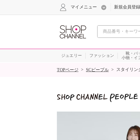
マイメニュー
新規会員登
心おどる
靴・バ
ジュエリー
ファッション
小物・イ
SALE
>
>
スタイリン
TOPページ
SCピープル