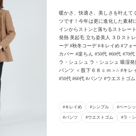
暖かさ、快適さ、美しさを叶えて
ツです！今年は更に進化した素材
インからストンと落ちるストレート
発熱 美起毛 立ち姿美人 ３Ｄストレ
ーデ #秋冬コーデ #キレイめ #フォ
カバー #楽ちん #50代 #60代 #7
ラ・シュシュ ラ・シュシュ 吸湿発
パンツ ＜股下６８ｃｍ＞/- #キレ
#50代 #60代 #パンツ #ウエスト
キレイめ
シンプル
ベーシッ
パンツ
ウエストゴム
ラ・シ