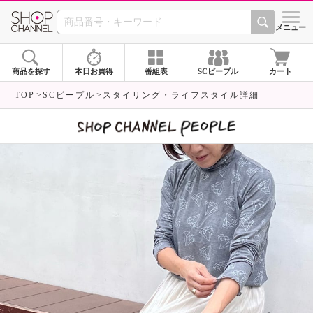
SHOP CHANNEL 
メニュー
商品を探す
本日お買得
番組表
SCピープル
カート
TOP
SCピープル
スタイリング・ライフスタイル詳細