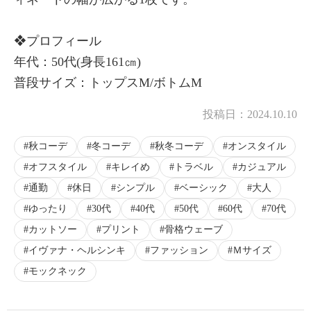
❖プロフィール
年代：50代(身長161㎝)
普段サイズ：トップスM/ボトムM
投稿日：
2024.10.10
秋コーデ
冬コーデ
秋冬コーデ
オンスタイル
オフスタイル
キレイめ
トラベル
カジュアル
通勤
休日
シンプル
ベーシック
大人
ゆったり
30代
40代
50代
60代
70代
カットソー
プリント
骨格ウェーブ
イヴァナ・ヘルシンキ
ファッション
Ｍサイズ
モックネック