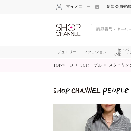
マイメニュー
新規会員登
心おどる
靴・バ
ジュエリー
ファッション
小物・イ
SALE
>
>
スタイリン
TOPページ
SCピープル