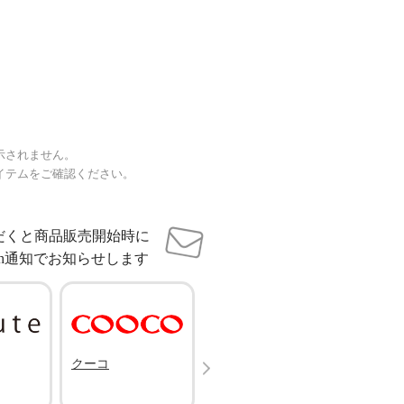
示されません。
イテムをご確認ください。
だくと商品販売開始時に
sh通知でお知らせします
Next
クーコ
ノーネーム
ラ ヴ
トワー