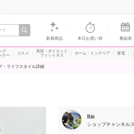
録
、瞬間を。通販・テレビショッピングのショップチャンネル
新着商品
本日お買い得
番組表
ッグ
美容・ダイエット
コスメ
ホーム・インテリア
家電
ンナー
フィットネス
グ・ライフスタイル詳細
Rin
ショップチャンネル