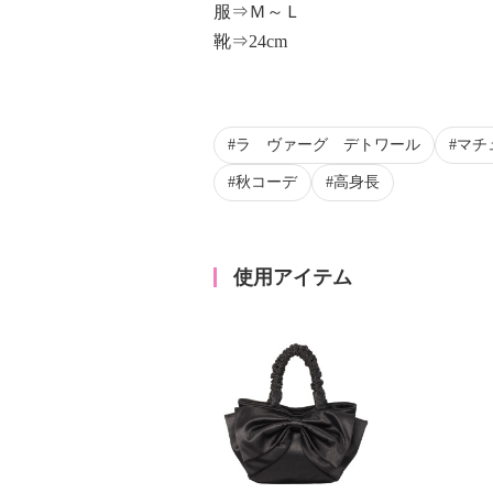
服⇒Ｍ～Ｌ
靴⇒24cm
ラ ヴァーグ デトワール
マチ
秋コーデ
高身長
使用アイテム