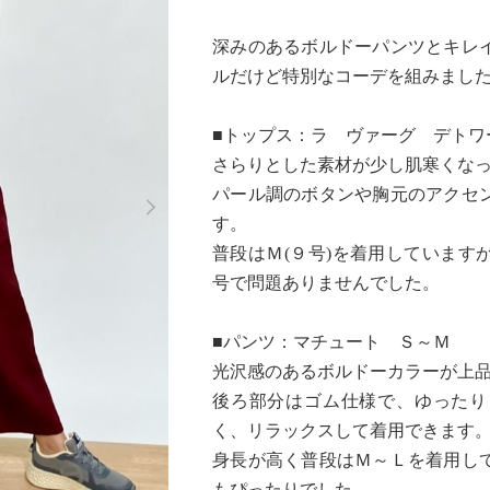
深みのあるボルドーパンツとキレ
ルだけど特別なコーデを組みまし
■トップス：ラ ヴァーグ デトワ
さらりとした素材が少し肌寒くな
Next
パール調のボタンや胸元のアクセ
す。
普段はＭ(９号)を着用しています
号で問題ありませんでした。
■パンツ：マチュート Ｓ～Ｍ
光沢感のあるボルドーカラーが上
後ろ部分はゴム仕様で、ゆったり
く、リラックスして着用できます
身長が高く普段はＭ～Ｌを着用し
もぴったりでした。