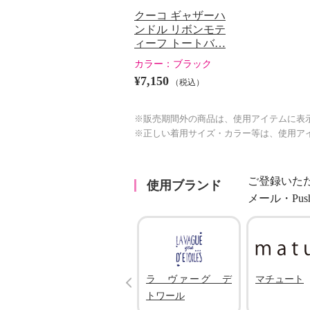
クーコ ギャザーハ
ンドル リボンモテ
ィーフ トートバ…
カラー：
ブラック
¥7,150
（税込）
※販売期間外の商品は、使用アイテムに表
※正しい着用サイズ・カラー等は、使用ア
ご登録いた
使用ブランド
メール・Pu
Prev
ノーネーム
ラ ヴァーグ デ
マチュート
トワール