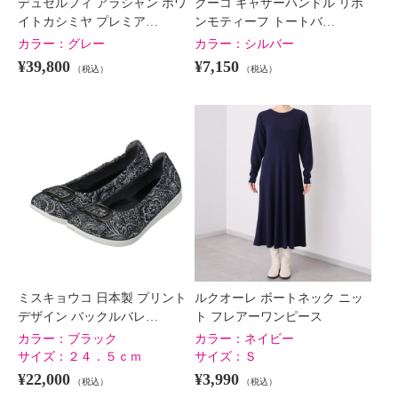
デュセルフィ アラシャン ホワ
クーコ ギャザーハンドル リボ
イトカシミヤ プレミア…
ンモティーフ トートバ…
カラー：
グレー
カラー：
シルバー
¥39,800
¥7,150
（税込）
（税込）
ミスキョウコ 日本製 プリント
ルクオーレ ボートネック ニッ
デザイン バックルバレ…
ト フレアーワンピース
カラー：
ブラック
カラー：
ネイビー
サイズ：
２４．５ｃｍ
サイズ：
Ｓ
¥22,000
¥3,990
（税込）
（税込）