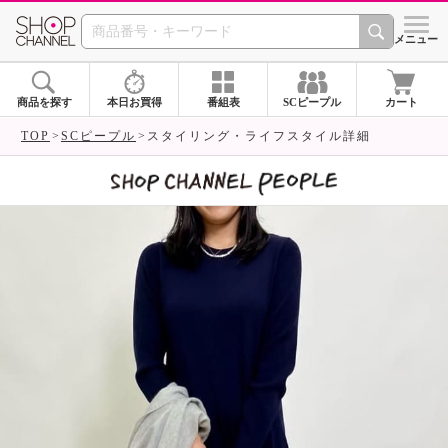
SHOP CHANNEL 
メニュー
商品を探す
本日お買得
番組表
SCピープル
カート
TOP
SCピープル
スタイリング・ライフスタイル詳細