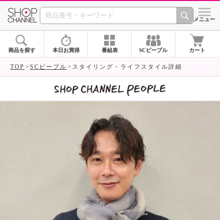
SHOP CHANNEL 
メニュー
商品を探す
本日お買得
番組表
SCピープル
カート
TOP
SCピープル
スタイリング・ライフスタイル詳細