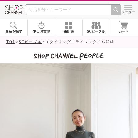
SHOP CHANNEL 
メニュー
商品を探す
本日お買得
番組表
SCピープル
カート
TOP
SCピープル
スタイリング・ライフスタイル詳細