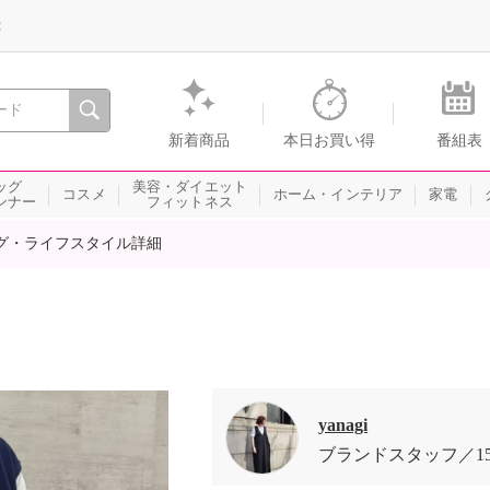
録
、瞬間を。通販・テレビショッピングのショップチャンネル
新着商品
本日お買い得
番組表
ッグ
美容・ダイエット
コスメ
ホーム・インテリア
家電
ンナー
フィットネス
グ・ライフスタイル詳細
yanagi
ブランドスタッフ
1