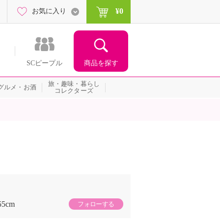
¥0
お気に入り
商品を探す
SCピープル
旅・趣味・暮らし
グルメ・お酒
コレクターズ
55cm
フォローする