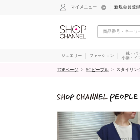
マイメニュー
新規会員登
心おどる
靴・バ
ジュエリー
ファッション
小物・イ
SALE
>
>
スタイリン
TOPページ
SCピープル