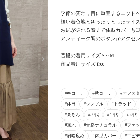
季節の変わり目に重宝するニット
軽い着心地とゆったりとしたサイ
お尻が隠れる着丈で体型カバーも
アンティーク調のボタンがアクセ
Next
普段の着用サイズ S～M
商品着用サイズ free
春コーデ
秋コーデ
オフスタ
休日
シンプル
トラッド
楽ちん
30代
40代
50代
無地
骨格ナチュラル
ファッ
肩幅広め
体型カバー
エピデ