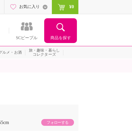
¥0
お気に入り
商品を探す
SCピープル
旅・趣味・暮らし
グルメ・お酒
コレクターズ
55cm
フォローする