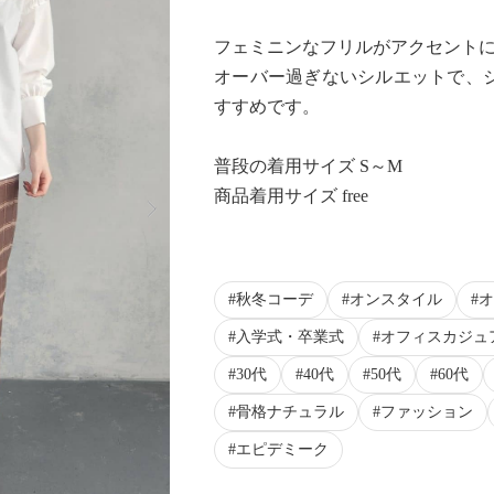
フェミニンなフリルがアクセント
オーバー過ぎないシルエットで、
すすめです。
普段の着用サイズ S～M
Next
商品着用サイズ free
秋冬コーデ
オンスタイル
オ
入学式・卒業式
オフィスカジュ
30代
40代
50代
60代
骨格ナチュラル
ファッション
エピデミーク