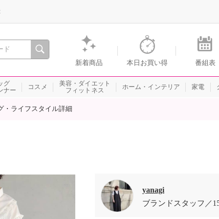
録
、瞬間を。通販・テレビショッピングのショップチャンネル
新着商品
本日お買い得
番組表
ッグ
美容・ダイエット
コスメ
ホーム・インテリア
家電
ンナー
フィットネス
グ・ライフスタイル詳細
yanagi
ブランドスタッフ
1