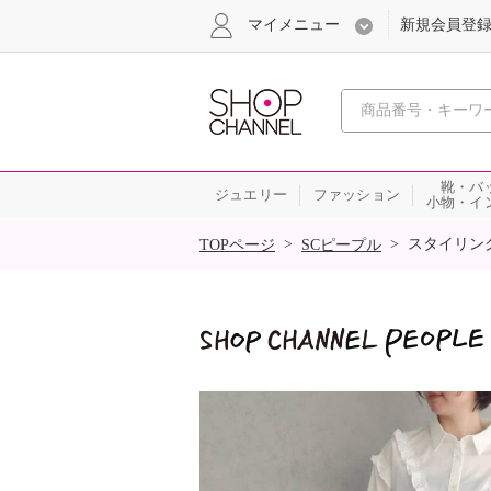
マイメニュー
新規会員登
心おどる
靴・バ
ジュエリー
ファッション
小物・イ
SALE
>
>
スタイリン
TOPページ
SCピープル