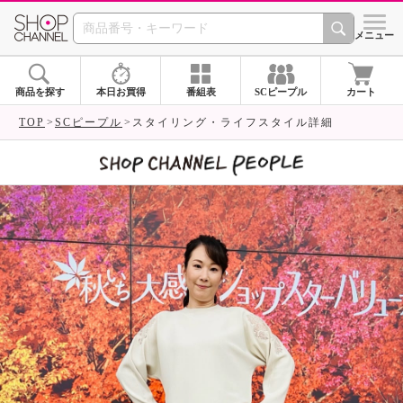
SHOP CHANNEL 
メニュー
商品を探す
本日お買得
番組表
SCピープル
カート
TOP
SCピープル
スタイリング・ライフスタイル詳細