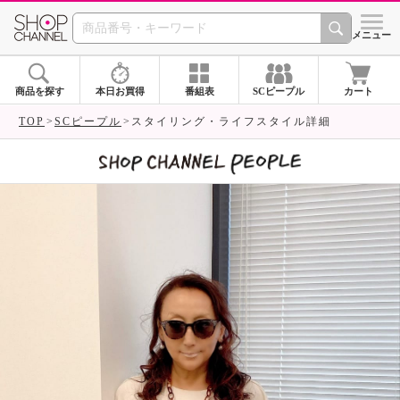
SHOP CHANNEL 
メニュー
商品を探す
本日お買得
番組表
SCピープル
カート
TOP
SCピープル
スタイリング・ライフスタイル詳細