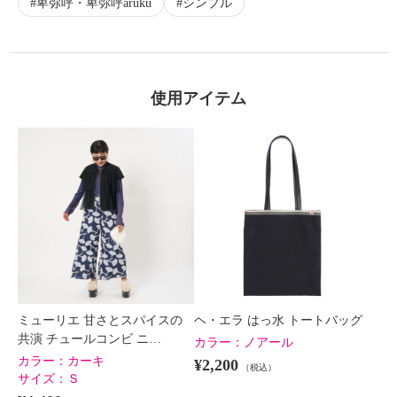
卑弥呼・卑弥呼aruku
シンプル
使用アイテム
ミューリエ 甘さとスパイスの
ヘ・エラ はっ水 トートバッグ
共演 チュールコンビ ニ…
カラー：
ノアール
カラー：
カーキ
¥2,200
（税込）
サイズ：
Ｓ