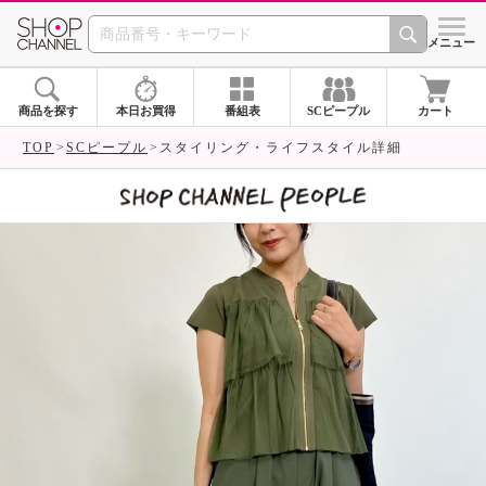
SHOP CHANNEL 
メニュー
商品を探す
本日お買得
番組表
SCピープル
カート
TOP
SCピープル
スタイリング・ライフスタイル詳細