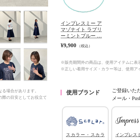
インプレスミー ア
マゾナイト ラブリ
ーミントブルー …
¥9,900
（税込）
※販売期間外の商品は、使用アイテムに表
※正しい着用サイズ・カラー等は、使用ア
ご登録いた
なる場合があります。
使用ブランド
の際の目安としてお役立て
メール・Pu
スカラー・スカラ
インプレス