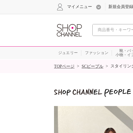
マイメニュー
新規会員登
心おどる
靴・バ
ジュエリー
ファッション
小物・イ
SALE
>
>
スタイリン
TOPページ
SCピープル