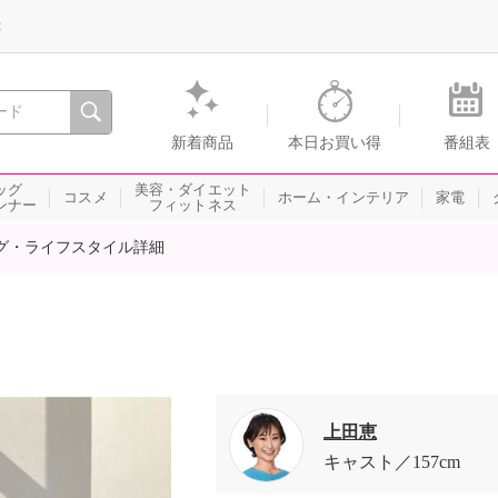
録
、瞬間を。通販・テレビショッピングのショップチャンネル
新着商品
本日お買い得
番組表
ッグ
美容・ダイエット
コスメ
ホーム・インテリア
家電
ンナー
フィットネス
グ・ライフスタイル詳細
上田恵
キャスト
157cm