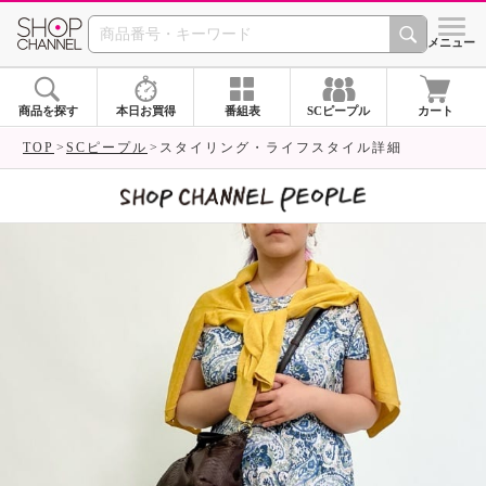
SHOP CHANNEL 
メニュー
商品を探す
本日お買得
番組表
SCピープル
カート
TOP
SCピープル
スタイリング・ライフスタイル詳細