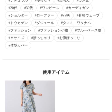
ナチュラル
ゆったり
楽ちん
ひざ丈
20代
30代
ワンピース
カーディガン
ショルダー
ローファー
花柄
骨格ウェーブ
トウカゲン
ダジュール
タマミ ワタナベ
ファッション
ファッション小物
ブルーベース夏
Ｍサイズ
ぽっちゃり
お腹ぽっこり
体型カバー
使用アイテム