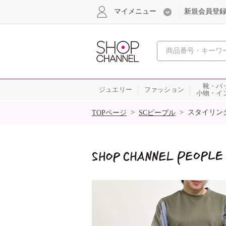
マイメニュー
新規会員登
心おどる
靴・バ
ジュエリー
ファッション
小物・イ
SALE
>
>
スタイリン
TOPページ
SCピープル