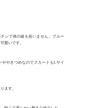
楽チンで体の線を拾いません。ブルー
て可愛いです。
トややきつめなのでスカートもLサイ
入ります。
す。軽くて柔らかい履き心地でした。