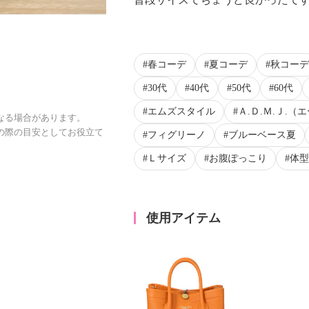
春コーデ
夏コーデ
秋コーデ
30代
40代
50代
60代
エムズスタイル
Ａ.Ｄ.Ｍ.Ｊ.
なる場合があります。
の際の目安としてお役立て
フィグリーノ
ブルーベース夏
Ｌサイズ
お腹ぽっこり
体型
使用アイテム