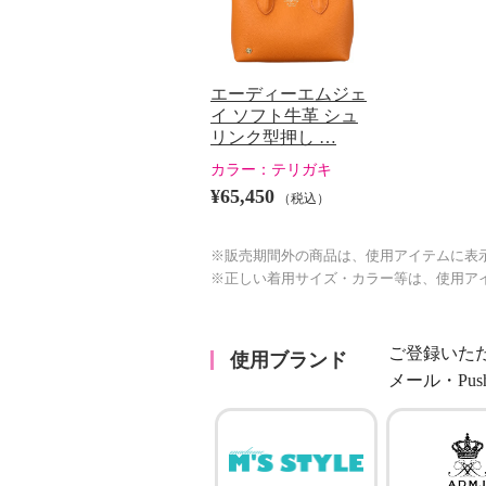
エーディーエムジェ
イ ソフト牛革 シュ
リンク型押し …
カラー：
テリガキ
¥65,450
（税込）
※販売期間外の商品は、使用アイテムに表
※正しい着用サイズ・カラー等は、使用ア
ご登録いた
使用ブランド
メール・Pu