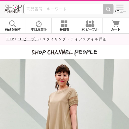
SHOP CHANNEL 
メニュー
商品を探す
本日お買得
番組表
SCピープル
カート
TOP
SCピープル
スタイリング・ライフスタイル詳細