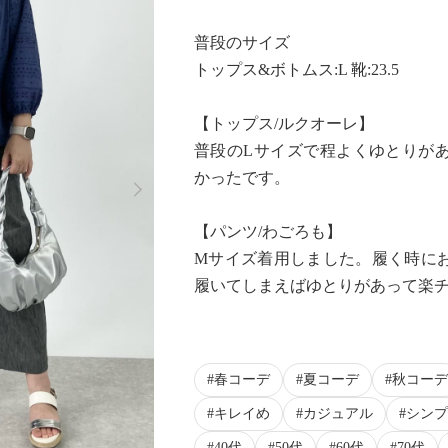
普段のサイズ
トップス&ボトムス:L 靴:23.5
【トップス/ルクオーレ】
普段のLサイズで程よくゆとりが
Next
かったです。
【パンツ/わごろも】
Mサイズ着用しました。履く時に
履いてしまえばゆとりがあって楽
春コーデ
夏コーデ
秋コーデ
キレイめ
カジュアル
シンプ
40代
50代
60代
70代