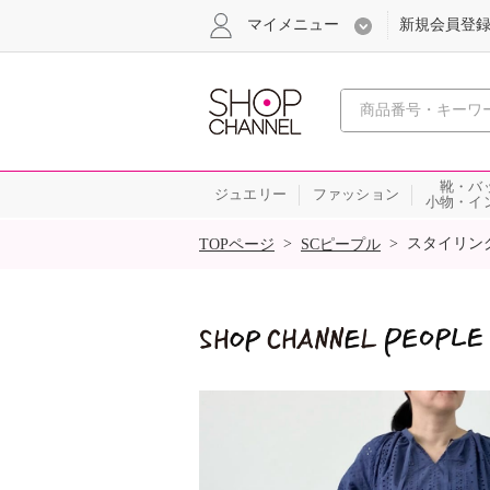
マイメニュー
新規会員登
心おどる
靴・バ
ジュエリー
ファッション
小物・イ
SALE
>
>
スタイリン
TOPページ
SCピープル