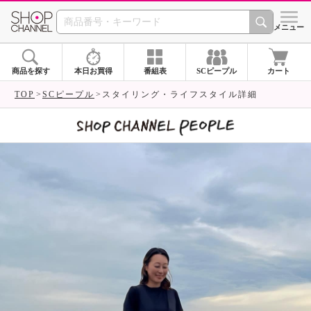
SHOP CHANNEL 
メニュー
商品を探す
本日お買得
番組表
SCピープル
カート
TOP
SCピープル
スタイリング・ライフスタイル詳細