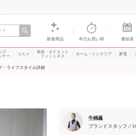
録
、瞬間を。通販・テレビショッピングのショップチャンネル
新着商品
本日お買い得
番組表
ッグ
美容・ダイエット
コスメ
ホーム・インテリア
家電
ンナー
フィットネス
グ・ライフスタイル詳細
牛嶋薫
ブランドスタッフ
1