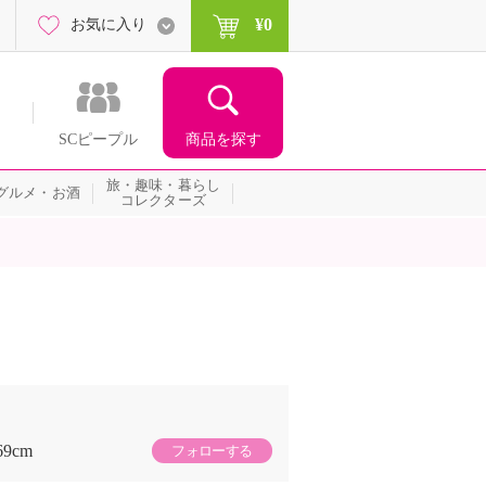
¥0
お気に入り
商品を探す
SCピープル
旅・趣味・暮らし
グルメ・お酒
コレクターズ
69cm
フォローする