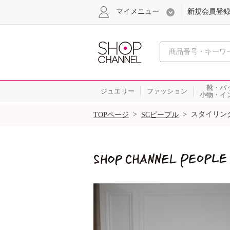
マイメニュー
新規会員登
心おどる
靴・バ
ジュエリー
ファッション
小物・イ
SALE
>
>
スタイリン
TOPページ
SCピープル