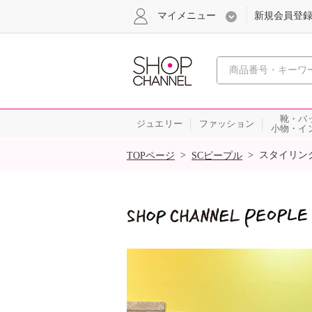
マイメニュー
新規会員登
心おどる
靴・バ
ジュエリー
ファッション
小物・イ
SALE
>
>
スタイリン
TOPページ
SCピープル