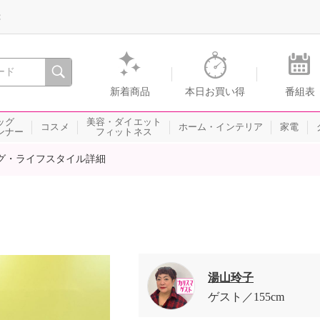
録
、瞬間を。通販・テレビショッピングのショップチャンネル
新着商品
本日お買い得
番組表
ッグ
美容・ダイエット
コスメ
ホーム・インテリア
家電
ンナー
フィットネス
グ・ライフスタイル詳細
湯山玲子
ゲスト
155cm