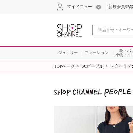
マイメニュー
新規会員登
心おどる
靴・バ
ジュエリー
ファッション
小物・イ
SALE
>
>
スタイリン
TOPページ
SCピープル