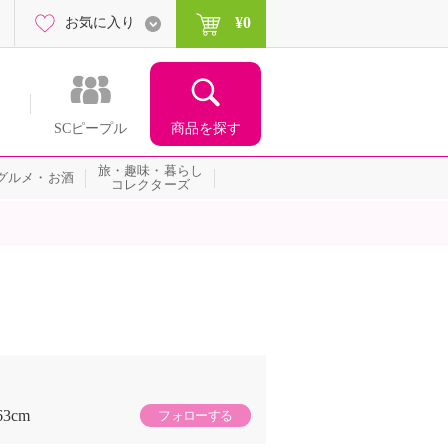
¥0
お気に入り
商品を探す
SCピープル
旅・趣味・暮らし
グルメ・お酒
コレクターズ
63cm
フォローする