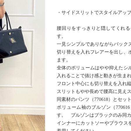
・サイドスリットでスタイルアッ
腰回りをすっきりと隠してくれる
す。
一見シンプルでありながらバック
切り替えを入れフレアーを出し、
ます。
全体のボリュームはやや抑えたシ
入れることで抜け感と動きが生ま
フロント中心にも切り替えを入れ
スリットもやや長めで腰高に見え
同素材のパンツ（770618）とセ
ボリューム袖のブルゾン（7706
す。 ブルゾンはブラックのみ同
インナーにカットソーやブラウス
着用してください。