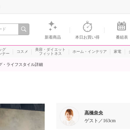
録
、瞬間を。通販・テレビショッピングのショップチャンネル
新着商品
本日お買い得
番組表
ッグ
美容・ダイエット
コスメ
ホーム・インテリア
家電
ンナー
フィットネス
グ・ライフスタイル詳細
高橋奈央
ゲスト
163cm