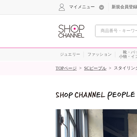
マイメニュー
新規会員登
心おどる
靴・バ
ジュエリー
ファッション
小物・イ
SALE
>
>
スタイリン
TOPページ
SCピープル