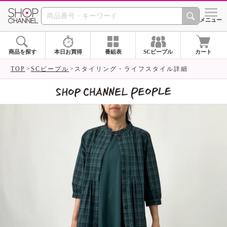
SHOP CHANNEL 
メニュー
商品を探す
本日お買得
番組表
SCピープル
カート
TOP
SCピープル
スタイリング・ライフスタイル詳細