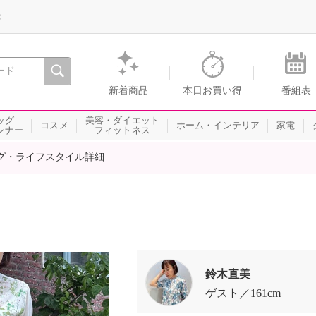
録
、瞬間を。通販・テレビショッピングのショップチャンネル
新着商品
本日お買い得
番組表
ッグ
美容・ダイエット
コスメ
ホーム・インテリア
家電
ンナー
フィットネス
グ・ライフスタイル詳細
鈴木直美
ゲスト
161cm