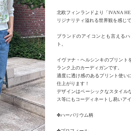
北欧フィンランドより「IVANA HE
リジナリティ溢れる世界観を感じ
ブランドのアイコンとも言えるハ
ト。
Next
イヴァナ・ヘルシンキのプリント
ランク上のカーディガンです。
適度に透け感のあるプリント使い
仕上がります！
デザインはベーシックなスタイル
ス等にもコーディネートし易いア
✤ハーバリウム柄
✤プロフィール