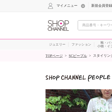
マイメニュー
新規会員登
心おどる
靴・バ
ジュエリー
ファッション
小物・イ
SALE
>
>
スタイリン
TOPページ
SCピープル