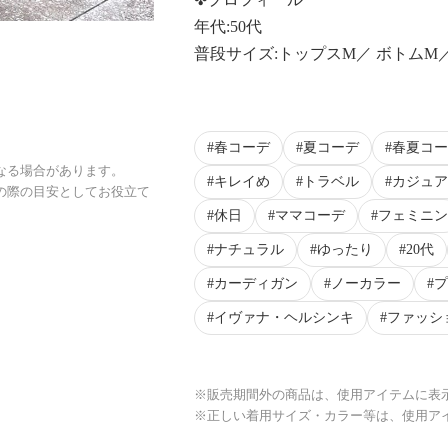
年代:50代
普段サイズ:トップスM／ ボトムM
春コーデ
夏コーデ
春夏コー
なる場合があります。
キレイめ
トラベル
カジュア
の際の目安としてお役立て
休日
ママコーデ
フェミニン
ナチュラル
ゆったり
20代
カーディガン
ノーカラー
プ
イヴァナ・ヘルシンキ
ファッシ
※販売期間外の商品は、使用アイテムに表
※正しい着用サイズ・カラー等は、使用ア