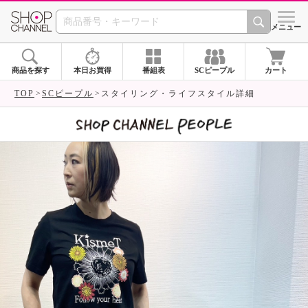
SHOP CHANNEL 
メニュー
商品を探す
本日お買得
番組表
SCピープル
カート
TOP
SCピープル
スタイリング・ライフスタイル詳細