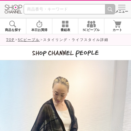
SHOP CHANNEL 
メニュー
商品を探す
本日お買得
番組表
SCピープル
カート
TOP
SCピープル
スタイリング・ライフスタイル詳細