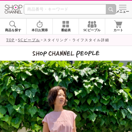
SHOP CHANNEL 
メニュー
商品を探す
本日お買得
番組表
SCピープル
カート
TOP
SCピープル
スタイリング・ライフスタイル詳細