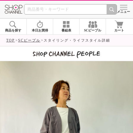
SHOP CHANNEL 
メニュー
商品を探す
本日お買得
番組表
SCピープル
カート
TOP
SCピープル
スタイリング・ライフスタイル詳細