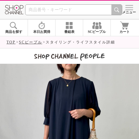
SHOP CHANNEL 
メニュー
商品を探す
本日お買得
番組表
SCピープル
カート
TOP
SCピープル
スタイリング・ライフスタイル詳細