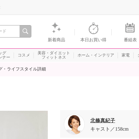
録
、瞬間を。通販・テレビショッピングのショップチャンネル
新着商品
本日お買い得
番組表
ッグ
美容・ダイエット
コスメ
ホーム・インテリア
家電
ンナー
フィットネス
グ・ライフスタイル詳細
北條真紀子
キャスト
158cm