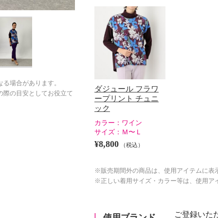
なる場合があります。
ダジュール フラワ
の際の目安としてお役立て
ープリント チュニ
ック
カラー：
ワイン
サイズ：
Ｍ〜Ｌ
¥8,800
（税込）
※販売期間外の商品は、使用アイテムに表
※正しい着用サイズ・カラー等は、使用ア
ご登録いた
使用ブランド