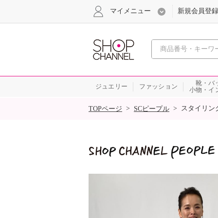
マイメニュー
新規会員登
心おどる
靴・バ
ジュエリー
ファッション
小物・イ
SALE
>
>
スタイリン
TOPページ
SCピープル