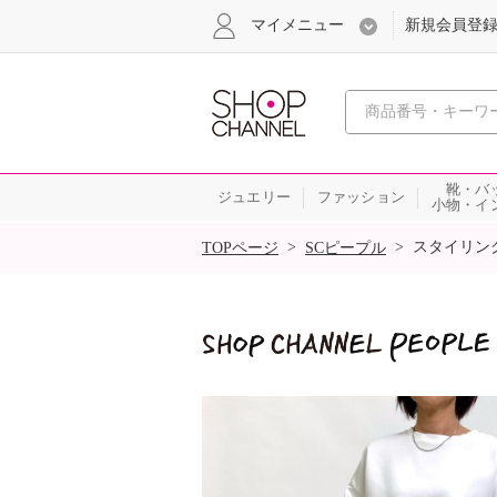
マイメニュー
新規会員登
心おどる
靴・バ
ジュエリー
ファッション
小物・イ
SALE
>
>
スタイリン
TOPページ
SCピープル