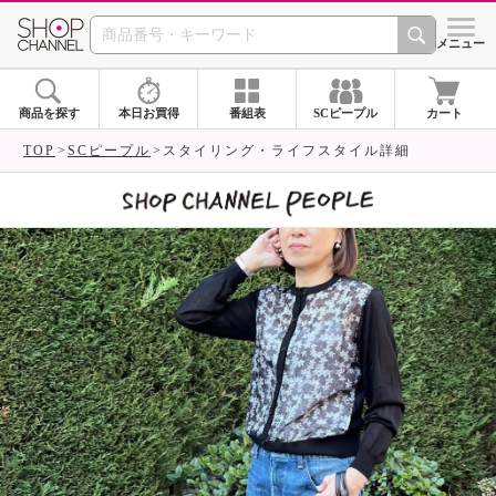
SHOP CHANNEL 
メニュー
商品を探す
本日お買得
番組表
SCピープル
カート
TOP
SCピープル
スタイリング・ライフスタイル詳細