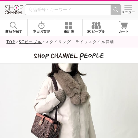
SHOP CHANNEL 
メニュー
商品を探す
本日お買得
番組表
SCピープル
カート
TOP
SCピープル
スタイリング・ライフスタイル詳細