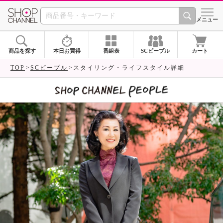
SHOP CHANNEL 
メニュー
商品を探す
本日お買得
番組表
SCピープル
カート
TOP
SCピープル
スタイリング・ライフスタイル詳細